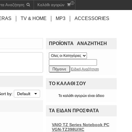
0
ντα Αναζήτηση
Καλάθι αγορών
ERAS
TV & HOME
MP3
ACCESSORIES
ΠΡΟΪΌΝΤΑ ΑΝΑΖΉΤΗΣΗ
Ειδική Αναζήτηση
ΤΟ ΚΑΛΆΘΙ ΣΟΥ
Sort by:
Default
Το καλάθι αγορών είναι άδειο
ΤΑ ΕΊΔΑΝ ΠΡΌΣΦΑΤΑ
VAIO TZ Series Notebook PC
VGN-TZ398U/XC