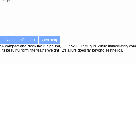
ολογίας
Δες το καλάθι σου
Σύγκριση
 how compact and sleek the 2.7-pound, 11.1" VAIO TZ truly is. While immediately co
ts beautiful form, the featherweight TZ's allure goes far beyond aesthetics.