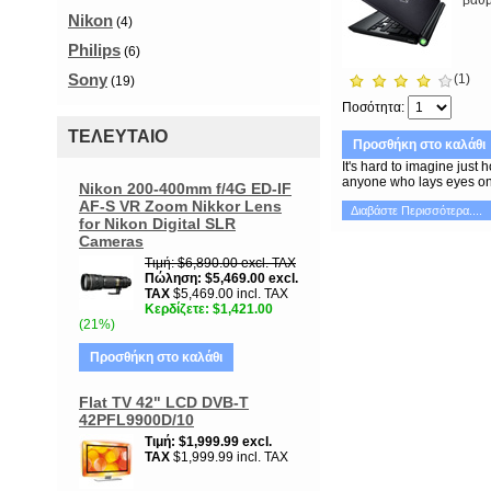
βαθμ
Nikon
(4)
Philips
(6)
Sony
(1)
(19)
Ποσότητα
ΤΕΛΕΥΤΑΊΟ
Προσθήκη στο καλάθι
It's hard to imagine just
anyone who lays eyes on i
Nikon 200-400mm f/4G ED-IF
AF-S VR Zoom Nikkor Lens
Διαβάστε Περισσότερα....
for Nikon Digital SLR
Cameras
Τιμή
$6,890.00
excl. TAX
Πώληση
$5,469.00
excl.
TAX
$5,469.00 incl. TAX
Κερδίζετε
$1,421.00
(21%)
Προσθήκη στο καλάθι
Flat TV 42" LCD DVB-T
42PFL9900D/10
Τιμή
$1,999.99
excl.
TAX
$1,999.99 incl. TAX