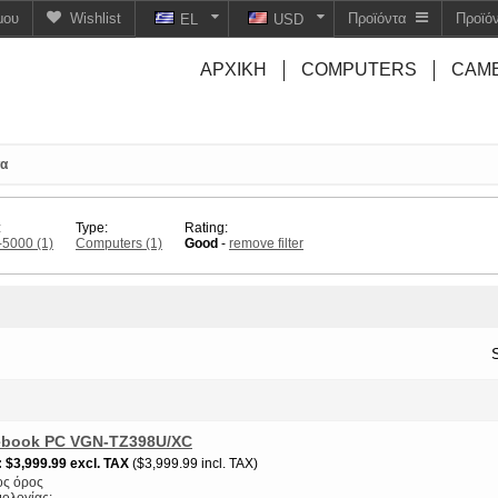
μου
Wishlist
Προϊόντα
Προϊό
EL
USD
ΑΡΧΙΚΉ
COMPUTERS
CAM
τα
:
Type:
Rating:
-5000
(1)
Computers
(1)
Good
-
remove filter
tebook PC VGN-TZ398U/XC
$3,999.99
excl. TAX
$3,999.99 incl. TAX
ς όρος