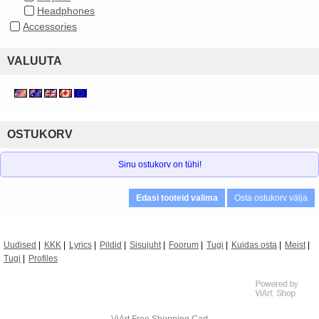
Headphones
Accessories
VALUUTA
OSTUKORV
Sinu ostukorv on tühi!
Edasi tooteid valima
Osta ostukorv välja
Uudised
KKK
Lyrics
Pildid
Sisujuht
Foorum
Tugi
Kuidas osta
Meist
Tugi
Profiles