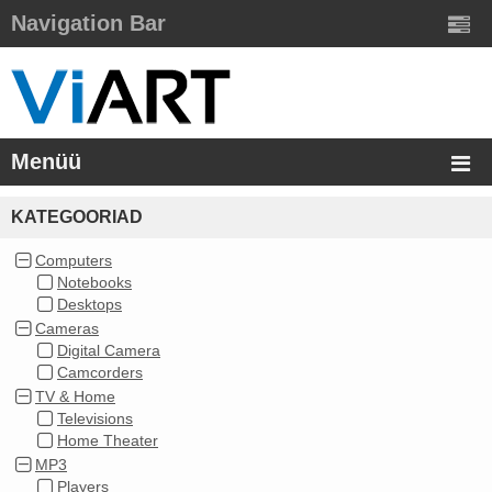
Navigation Bar
Menüü
KATEGOORIAD
Computers
Notebooks
Desktops
Cameras
Digital Camera
Camcorders
TV & Home
Televisions
Home Theater
MP3
Players